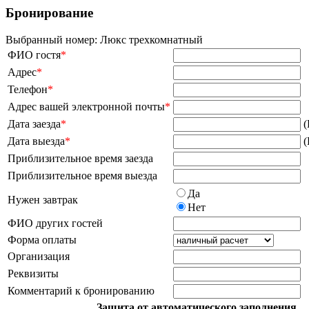
Бронирование
Выбранный номер:
Люкс трехкомнатный
ФИО гостя
*
Адрес
*
Телефон
*
Адрес вашей электронной почты
*
Дата заезда
*
(
Дата выезда
*
(
Приблизительное время заезда
Приблизительное время выезда
Да
Нужен завтрак
Нет
ФИО других гостей
Форма оплаты
Организация
Реквизиты
Комментарий к бронированию
Защита от автоматического заполнения